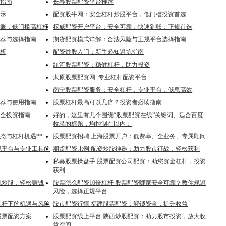
指南
长春股票配资平台推荐
示
配资股牛网：安全杠杆炒股平台，低门槛投资首选
账，低门槛高杠杆
权威配资开户平台：安全可靠，快速到账，正规首选
荐与选择指南
期货配资模式详解：合法风险与正规平台选择指南
析
配资炒股入门：新手必知避坑指南
红河股票配资：稳健杠杆，助力投资
太原股票配资网_专业杠杆配资平台
南宁股票配资服务：安全杠杆，专业平台，低息高效
荐与使用指南
股票杠杆最高可以几倍？投资者必读指南
全投资指南
好的，这里有几个围绕“股票配资在线”关键词、适合百度
收录的标题，均控制在以内：
态与杠杆机遇**
股票配资招聘 上海股票开户：低费率、全业务、专属顾问
规平台与专业工具的
期货配资比例 配资炒股神器：助力股市征战，轻松获利
私募股票操盘手 股票配资公司配资：助您资金杠杆，投资
获利
机炒股，轻松赚钱
股票怎么配资10倍杠杆 股票配资哪家安全可靠？教你规避
风险，选择正规平台
杠杆下的机遇与风险
股市配资行情 福建股票配资：解锁资金，提升收益
股票配资方案
股票配资线上平台 陕西炒股配资：助力股市投资，放大收
益空间