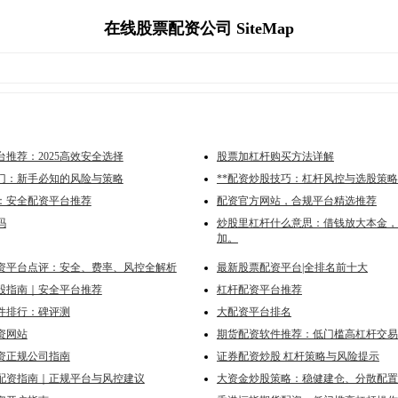
在线股票配资公司 SiteMap
推荐：2025高效安全选择
股票加杠杆购买方法详解
门：新手必知的风险与策略
**配资炒股技巧：杠杆风控与选股策略
：安全配资平台推荐
配资官方网站，合规平台精选推荐
吗
炒股里杠杆什么意思：借钱放大本金，
加。
资平台点评：安全、费率、风控全解析
最新股票配资平台|全排名前十大
股指南｜安全平台推荐
杠杆配资平台推荐
件排行：碑评测
大配资平台排名
资网站
期货配资软件推荐：低门槛高杠杆交易
资正规公司指南
证券配资炒股 杠杆策略与风险提示
配资指南｜正规平台与风控建议
大资金炒股策略：稳健建仓、分散配置