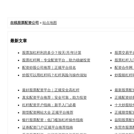
在线股票配资公司
»
站点地图
最新文章
股票加杠杆利息多少？按天/月/年计算
股票交易平台
股票杠杆网：专业配资平台，助力稳健投资
股票杠杆入
配资炒股公司推荐｜正规平台排名
配资合作网
炒股可以用杠杆吗？杠杆风险与操作须知
炒股能杠杆
最好股票配资平台｜正规安全高杠杆
最新股票配
真实配资平台推荐：安全可靠，助力投资
正规配资炒
杠杆配资开户指南：新手入门必看
十大炒股软
期货配资网站大全 正规平台推荐
正规期货配
银行股票配资：低门槛加杠杆操作指南
益阳股票配
证券配资门户|正规平台推荐指南
东莞市股票