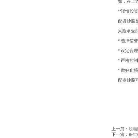
如，在上述
**谨慎投资
配资炒股
风险承受
* 选择信
* 设定合
* 严格控
* 做好止
配资炒股
上一篇：
股票
下一篇：
铜仁