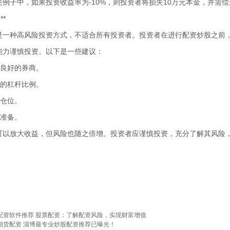
例子中，如果投资收益率为-10%，则投资者将损失10万元本金，并需偿
**
是一种高风险投资方式，不适合所有投资者。投资者在进行配资炒股之前
能力谨慎投资。以下是一些建议：
誉良好的券商。
理的杠杆比例。
制仓位。
损准备。
可以放大收益，但风险也随之倍增。投资者应谨慎投资，充分了解其风险
配资软件推荐 股票配资：了解配资风险，实现财富增值
期货配资 淄博最专业炒股配资推荐已曝光！