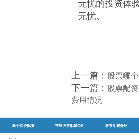
无忧的投资体
无忧。
上一篇：
股票哪个
下一篇：
股票配资
费用情况
新手炒股配资
在线股票配资公司
股票配资介绍