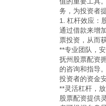
值的重要工具
务，为投资者
1. 杠杆效应
通过借款来增
票投资，从而
**专业团队，安
抚州股票配资
的咨询和指导
投资者的资金
**灵活杠杆，放
股票配资提供