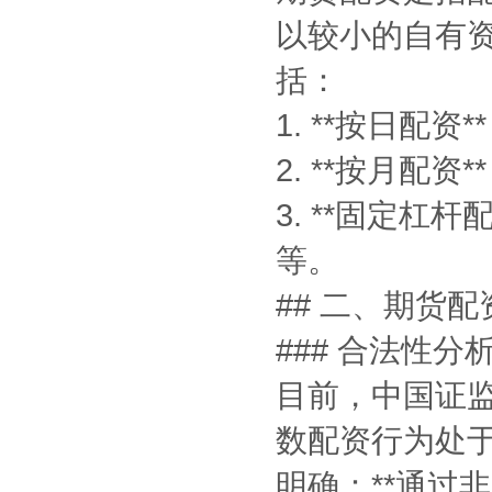
以较小的自有
括：
1. **按日配
2. **按月
3. **固定杠
等。
## 二、期货
### 合法性分
目前，中国证
数配资行为处
明确：**通过