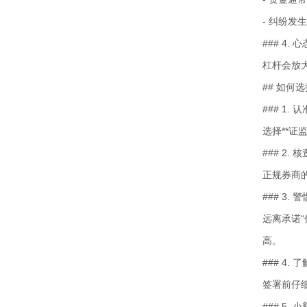
- 纠纷
### 4.
杠杆会放
## 如何
### 1.
选择**
### 2.
正规券商
### 3.
远离承诺
高。
### 4.
签署前仔
### 5.