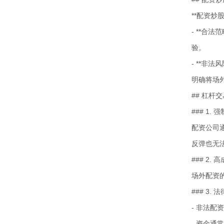
**配资
- **合
验。
- **非
明确将场
## 杠杆
### 1.
配资公司
反弹也无
### 2.
场外配资的
### 3.
- 非法配
- 资金通