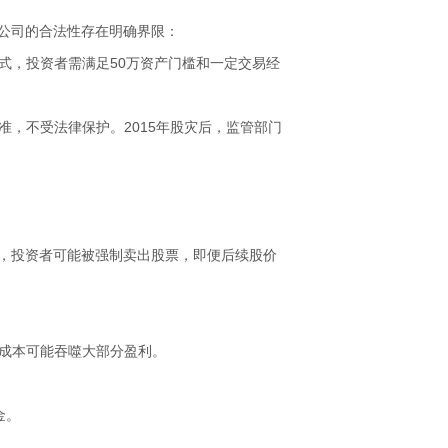
资公司的合法性存在明确界限：
易方式，投资者需满足50万资产门槛和一定交易经
门批准，不受法律保护。2015年股灾后，监管部门
仓线，投资者可能被强制卖出股票，即便后续股价
利息成本可能吞噬大部分盈利。
金。