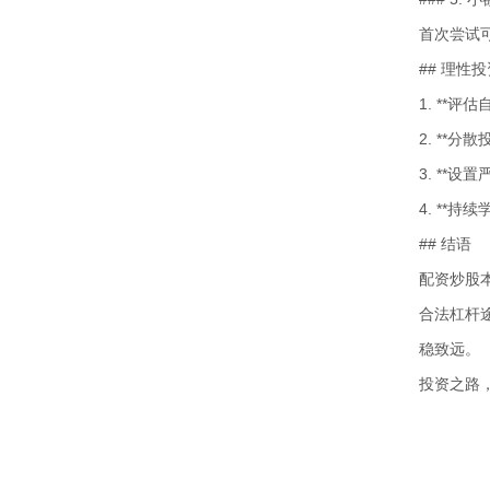
首次尝试
## 理性
1. **
2. **
3. **
4. **
## 结语
配资炒股
合法杠杆
稳致远。
投资之路