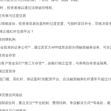
发生时，投资者难以通过法律途径维权。
 心态失衡与过度交易
大情绪波动，投资者容易在盈利时过度贪婪、亏损时盲目补仓，导致决策
选择正规杠杆交易平台？
 认准持牌机构
证监会批准的证券公司**，通过其官方APP或营业部办理融资融券业务。可
 核查资金存管
的客户资金实行**第三方存管**，由银行独立监管，与券商自有资金隔离。
 警惕过度宣传
“低门槛、高杠杆、保证盈利”的配资平台。合法融资融券杠杆通常不超过1倍
 了解完整合同条款
细阅读合同，重点关注**平仓机制、费用结构、争议解决方式**等条款，
 小额测试与口碑查询