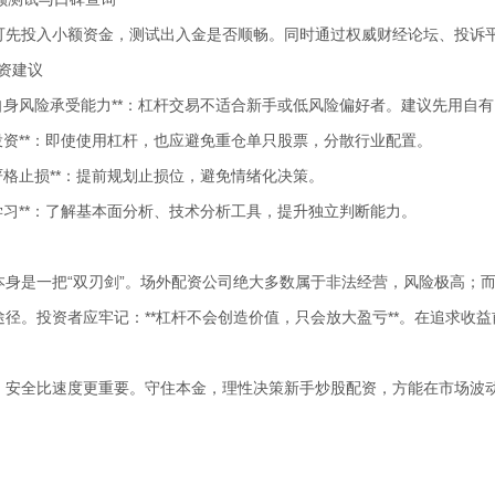
可先投入小额资金，测试出入金是否顺畅。同时通过权威财经论坛、投诉
投资建议
评估自身风险承受能力**：杠杆交易不适合新手或低风险偏好者。建议先用自
分散投资**：即使使用杠杆，也应避免重仓单只股票，分散行业配置。
设置严格止损**：提前规划止损位，避免情绪化决策。
持续学习**：了解基本面分析、技术分析工具，提升独立判断能力。
本身是一把“双刃剑”。场外配资公司绝大多数属于非法经营，风险极高；
途径。投资者应牢记：**杠杆不会创造价值，只会放大盈亏**。在追求收
，安全比速度更重要。守住本金，理性决策新手炒股配资，方能在市场波