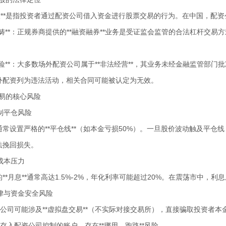
炒股**是指投资者通过配资公司借入资金进行股票交易的行为。在中国，配
法范畴**：正规券商提供的**融资融券**业务是受证监会监管的合法杠杆交
法风险**：大多数场外配资公司属于**非法经营**，其业务未经金融监管部
外配资列为违法活动，相关合同可能被认定为无效。
交易的核心风险
 强制平仓风险
通常设置严格的**平仓线**（如本金亏损50%）。一旦股价波动触及平
法挽回损失。
 高成本压力
**月息**通常高达1.5%-2%，年化利率可能超过20%。在震荡市中，
 法律与资金安全风险
资公司可能涉及**虚拟盘交易**（不实际对接交易所），直接骗取投资者本
常存入配资公司控制的账户，存在**挪用、跑路**风险。