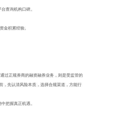
平台查询机构口碑。
有资金积累经验。
而通过正规券商的融资融券业务，则是受监管的
益前，先认清风险本质，选择合规渠道，方能行
动中把握真正机遇。