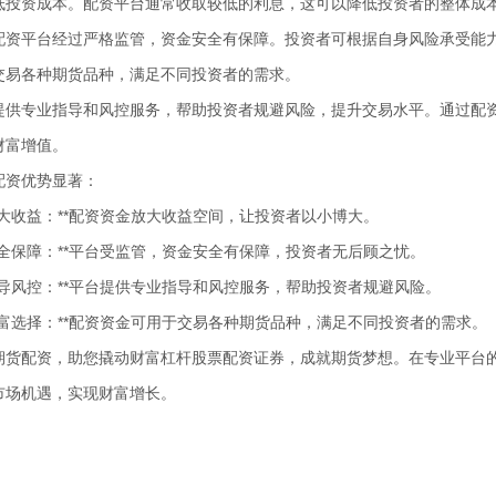
低投资成本。配资平台通常收取较低的利息，这可以降低投资者的整体成
配资平台经过严格监管，资金安全有保障。投资者可根据自身风险承受能
交易各种期货品种，满足不同投资者的需求。
提供专业指导和风控服务，帮助投资者规避风险，提升交易水平。通过配
财富增值。
配资优势显著：
杆放大收益：**配资资金放大收益空间，让投资者以小博大。
金安全保障：**平台受监管，资金安全有保障，投资者无后顾之忧。
业指导风控：**平台提供专业指导和风控服务，帮助投资者规避风险。
种丰富选择：**配资资金可用于交易各种期货品种，满足不同投资者的需求。
期货配资，助您撬动财富杠杆股票配资证券，成就期货梦想。在专业平台
市场机遇，实现财富增长。