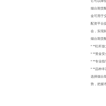
它可以降
烟台期货
金可用于
配资平台
会，实现
烟台期货
* **杠
* **资
* **专
* **品
选择烟台
势，把握