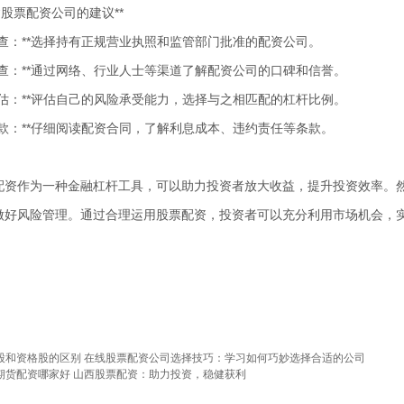
建股票配资公司的建议**
质审查：**选择持有正规营业执照和监管部门批准的配资公司。
碑调查：**通过网络、行业人士等渠道了解配资公司的口碑和信誉。
险评估：**评估自己的风险承受能力，选择与之相匹配的杠杆比例。
同条款：**仔细阅读配资合同，了解利息成本、违约责任等条款。
配资作为一种金融杠杆工具，可以助力投资者放大收益，提升投资效率。
做好风险管理。通过合理运用股票配资，投资者可以充分利用市场机会，
股和资格股的区别 在线股票配资公司选择技巧：学习如何巧妙选择合适的公司
期货配资哪家好 山西股票配资：助力投资，稳健获利