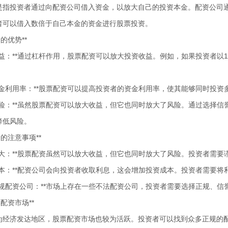
是指投资者通过向配资公司借入资金，以放大自己的投资本金。配资公司通常
者可以借入数倍于自己本金的资金进行股票投资。
的优势**
大收益：**通过杠杆作用，股票配资可以放大投资收益。例如，如果投资者以
提高资金利用率：**股票配资可以提高投资者的资金利用率，使其能够同时投
降低风险：**虽然股票配资可以放大收益，但它也同时放大了风险。通过选择
降低风险。
资的注意事项**
风险放大：**股票配资虽然可以放大收益，但它也同时放大了风险。投资者需
息成本：**配资公司会向投资者收取利息，这会增加投资成本。投资者需要
择正规配资公司：**市场上存在一些不法配资公司，投资者需要选择正规、
票配资市场**
为经济发达地区，股票配资市场也较为活跃。投资者可以找到众多正规的