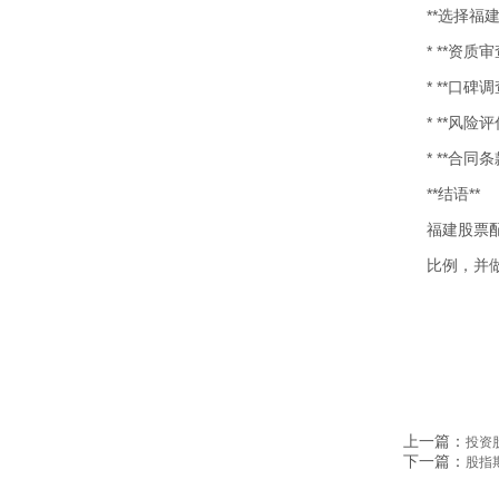
**选择福
* **资
* **口
* **风
* **合
**结语**
福建股票
比例，并
上一篇：
投资
下一篇：
股指