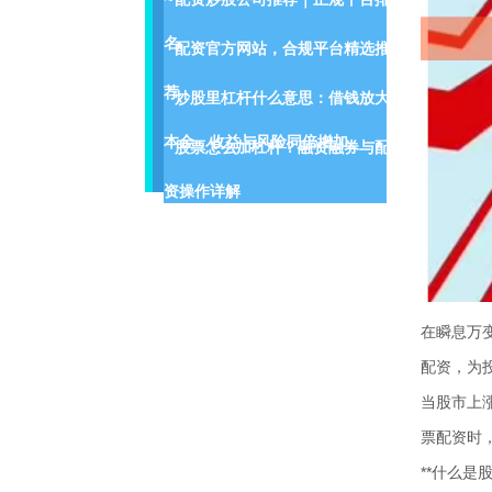
名
配资官方网站，合规平台精选推
荐
炒股里杠杆什么意思：借钱放大
本金，收益与风险同倍增加。
股票怎么加杠杆？融资融券与配
资操作详解
在瞬息万
配资，为
当股市上
票配资时
**什么是