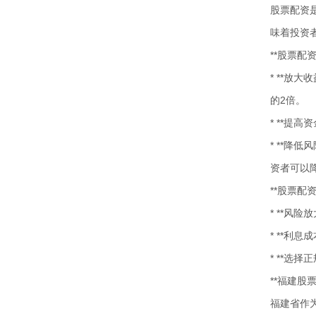
股票配资
味着投资
**股票配资
* **放
的2倍。
* **
* **
资者可以
**股票配
* **
* **利
* **选
**福建股
福建省作