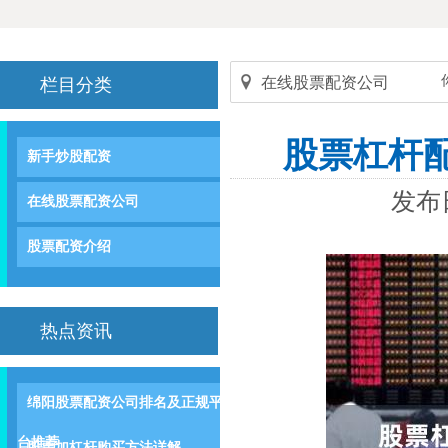
在线股票配资公司
栏目分类
股票杠杆
新手炒股配资
发布日
在线股票配资公司
股票配资介绍
热点资讯
绵阳股票配资公司排名及正规平
台推荐
股票加杠杆购买方法详解