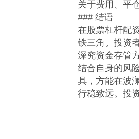
关于费用、平
### 结语
在股票杠杆配资
铁三角。投资
深究资金存管
结合自身的风
具，方能在波
行稳致远。投