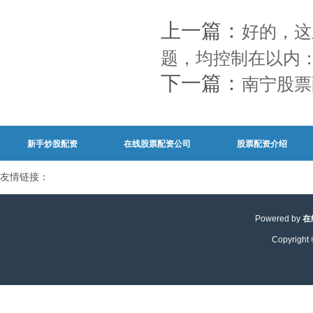
上一篇：
好的，这
题，均控制在以内
下一篇：
南宁股票
新手炒股配资
在线股票配资公司
股票配资介绍
友情链接：
Powered by
在
Copyright