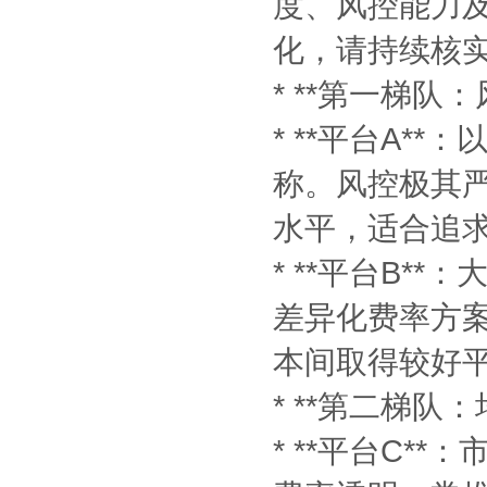
度、风控能力
化，请持续核
* **第一梯队
* **平台A
称。风控极其
水平，适合追
* **平台B
差异化费率方
本间取得较好
* **第二梯队
* **平台C