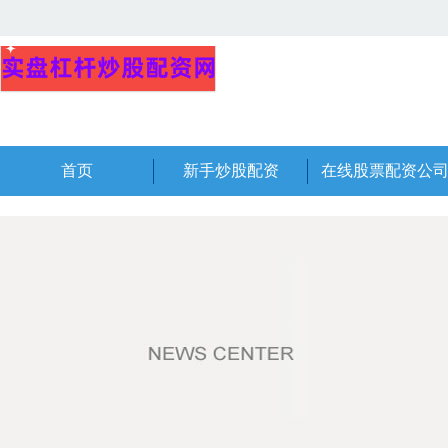
首页
新手炒股配资
在线股票配资公