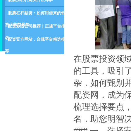
股票杠杆融资：如何用借来的钱
放大收益风险
配资炒股公司推荐｜正规平台排
名
配资官方网站，合规平台精选推
荐
在股票投资领
的工具，吸引
杂，如何甄别并
配资网，成为
梳理选择要点
名，助您明智
### 一、选