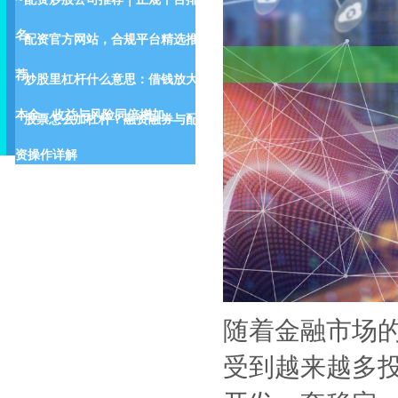
名
配资官方网站，合规平台精选推
荐
炒股里杠杆什么意思：借钱放大
本金，收益与风险同倍增加。
股票怎么加杠杆？融资融券与配
资操作详解
随着金融市场
受到越来越多