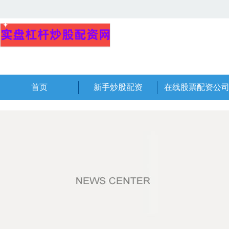
首页
新手炒股配资
在线股票配资公